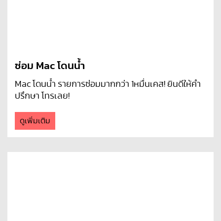
ซ่อม Mac โดนน้ำ
Mac โดนน้ำ รายการซ่อมมากกว่า 1หมื่นเคส! ยินดีให้คำ
ปรึกษา โทรเลย!
ดูเพิ่มเติม