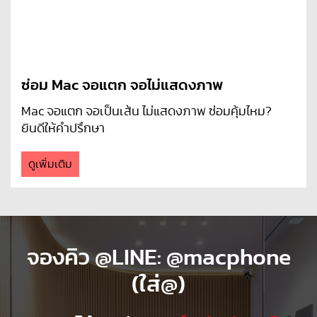
ซ่อม Mac จอแตก จอไม่แสดงภาพ
Mac จอแตก จอเป็นเส้น ไม่แสดงภาพ ซ่อมคุ้มไหม?
ยินดีให้คำปรึกษา
ดูเพิ่มเติม
จองคิว @LINE: @macphone
(ใส่@)